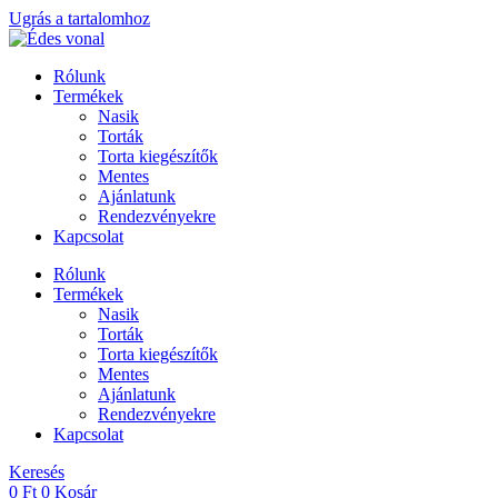
Ugrás a tartalomhoz
Rólunk
Termékek
Nasik
Torták
Torta kiegészítők
Mentes
Ajánlatunk
Rendezvényekre
Kapcsolat
Rólunk
Termékek
Nasik
Torták
Torta kiegészítők
Mentes
Ajánlatunk
Rendezvényekre
Kapcsolat
Keresés
0
Ft
0
Kosár