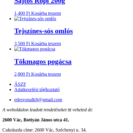
Sajtos Ropi 200g
1,400
Ft
Kosárba teszem
Tejszínes-sós omlós
3,500
Ft
Kosárba teszem
Tökmagos pogácsa
2,800
Ft
Kosárba teszem
ÁSZF
Adatkezelési tájékoztató
edesvonalkft@gmail.com
A weboldalon leadott rendeléseket itt veheted át:
2600 Vác, Bottyán János utca 41.
Cukrászda címe: 2600 Vác, Széchenyi u. 34.