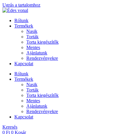
Ugrás a tartalomhoz
Rólunk
Termékek
Nasik
Torták
Torta kiegészítők
Mentes
Ajánlatunk
Rendezvényekre
Kapcsolat
Rólunk
Termékek
Nasik
Torták
Torta kiegészítők
Mentes
Ajánlatunk
Rendezvényekre
Kapcsolat
Keresés
0
Ft
0
Kosár