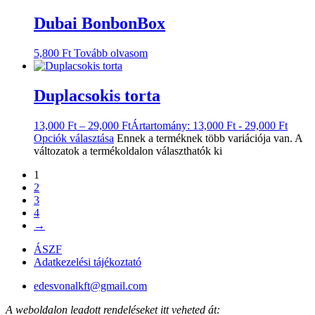
Dubai BonbonBox
5,800
Ft
Tovább olvasom
Duplacsokis torta
13,000
Ft
–
29,000
Ft
Ártartomány: 13,000 Ft - 29,000 Ft
Opciók választása
Ennek a terméknek több variációja van. A
változatok a termékoldalon választhatók ki
1
2
3
4
→
ÁSZF
Adatkezelési tájékoztató
edesvonalkft@gmail.com
A weboldalon leadott rendeléseket itt veheted át: